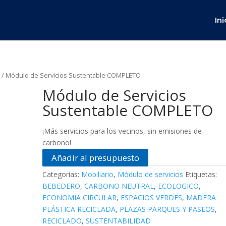
Ini
o
/ Módulo de Servicios Sustentable COMPLETO
Módulo de Servicios
Sustentable COMPLETO
¡Más servicios para los vecinos, sin emisiones de
carbono!
Añadir al presupuesto
Categorías:
Mobiliario
,
Módulo de servicios
Etiquetas:
BEBEDERO
,
CARBONO NEUTRAL
,
ECOLOGICO
,
ECONOMIA CIRCULAR
,
ESPACIOS VERDES
,
MADERA
PLÁSTICA RECICLADA
,
PLAZAS PARQUES Y PASEOS
,
RECICLADO
,
SUSTENTABILIDAD