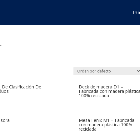
Ini
”
a De Clasificación De
Deck de madera D1 –
duos
Fabricada con madera plástic
100% reciclada
usora
Mesa Fenix M1 – Fabricada
con madera plástica 100%
reciclada