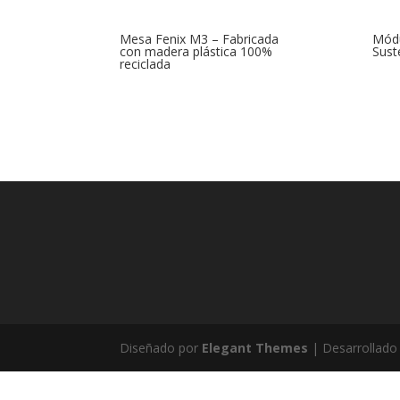
Mesa Fenix M3 – Fabricada
Módu
con madera plástica 100%
Sus
reciclada
Diseñado por
Elegant Themes
| Desarrollado