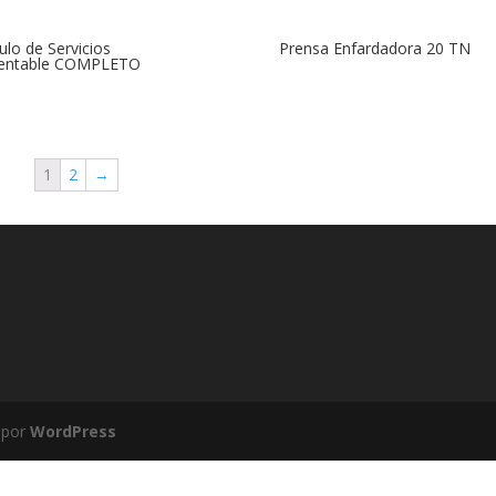
lo de Servicios
Prensa Enfardadora 20 TN
tentable COMPLETO
1
2
→
 por
WordPress