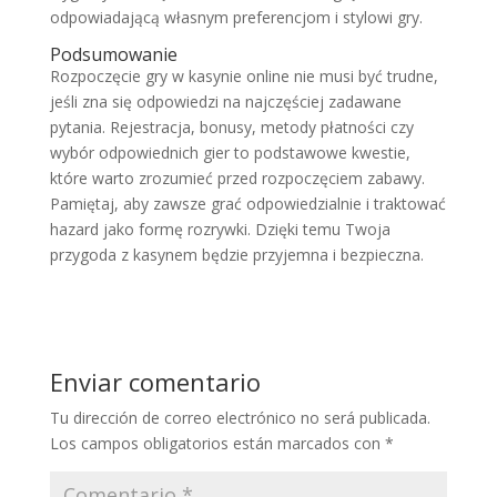
odpowiadającą własnym preferencjom i stylowi gry.
Podsumowanie
Rozpoczęcie gry w kasynie online nie musi być trudne,
jeśli zna się odpowiedzi na najczęściej zadawane
pytania. Rejestracja, bonusy, metody płatności czy
wybór odpowiednich gier to podstawowe kwestie,
które warto zrozumieć przed rozpoczęciem zabawy.
Pamiętaj, aby zawsze grać odpowiedzialnie i traktować
hazard jako formę rozrywki. Dzięki temu Twoja
przygoda z kasynem będzie przyjemna i bezpieczna.
Enviar comentario
Tu dirección de correo electrónico no será publicada.
Los campos obligatorios están marcados con
*