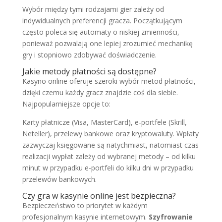
Wybór między tymi rodzajami gier zależy od
indywidualnych preferencji gracza. Początkującym
często poleca się automaty o niskiej zmienności,
ponieważ pozwalają one lepiej zrozumieć mechanikę
gry i stopniowo zdobywać doświadczenie.
Jakie metody płatności są dostępne?
Kasyno online oferuje szeroki wybór metod płatności,
dzięki czemu każdy gracz znajdzie coś dla siebie.
Najpopularniejsze opcje to:
Karty płatnicze (Visa, MasterCard), e-portfele (Skrill,
Neteller), przelewy bankowe oraz kryptowaluty. Wpłaty
zazwyczaj księgowane są natychmiast, natomiast czas
realizacji wypłat zależy od wybranej metody – od kilku
minut w przypadku e-portfeli do kilku dni w przypadku
przelewów bankowych.
Czy gra w kasynie online jest bezpieczna?
Bezpieczeństwo to priorytet w każdym
profesjonalnym kasynie internetowym.
Szyfrowanie