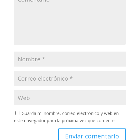
Guarda mi nombre, correo electrónico y web en
este navegador para la próxima vez que comente.