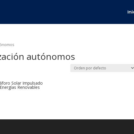
Ini
utónomos
ización autónomos
foro Solar Impulsado
Energías Renovables