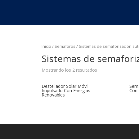
Inicio
/
Semáforos
/ Sistemas de semaforización a
Sistemas de semafor
Mostrando los 2 resultados
Destellador Solar Móvil
Semá
Impulsado Con Energías
Con 
Renovables